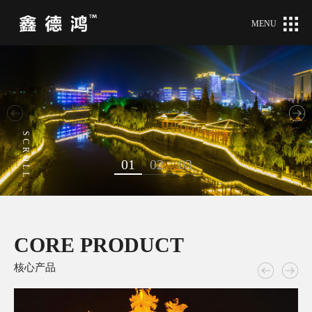
MENU
SCROLL
01
02
03
CORE PRODUCT
核心产品