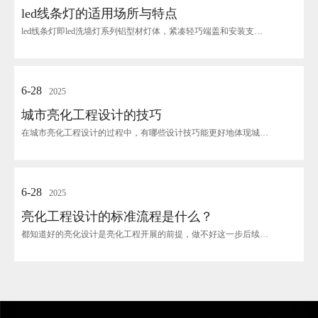
led线条灯的适用场所与特点
led线条灯即led洗墙灯系列铝型材灯体，紧凑轻巧端盖和安装支架由铝合金高压压铸耐高温硅...
6-28
2025
城市亮化工程设计的技巧
在城市亮化工程设计的过程中，有哪些设计技巧能更好地体现城市亮化效果呢？今天就由户外亮化工...
6-28
2025
亮化工程设计的标准流程是什么？
都知道好的亮化设计是亮化工程开展的前提，做不好这一步后续的环节就举步维艰，那么怎么才能叫...