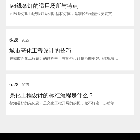
led线条灯的适用场所与特点
led线条灯即led洗墙灯系列铝型材灯体，紧凑轻巧端盖和安装支架由铝合金高压压铸耐高温硅...
6-28
2025
城市亮化工程设计的技巧
在城市亮化工程设计的过程中，有哪些设计技巧能更好地体现城市亮化效果呢？今天就由户外亮化工...
6-28
2025
亮化工程设计的标准流程是什么？
都知道好的亮化设计是亮化工程开展的前提，做不好这一步后续的环节就举步维艰，那么怎么才能叫...