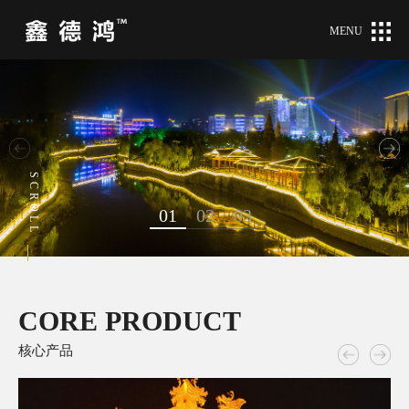
MENU
SCROLL
01
02
03
CORE PRODUCT
核心产品